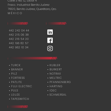
Calle 3 No. 12, Local 4
Fracc. Industrial Benito Juárez
76120, Benito Juárez, Querétaro, Qro.
M É X I C O
442 242 04 44
442 215 06 38
442 216 54 20
442 196 82 57
442 962 10 34
• TURCK
• KUBLER
• BANNER
• BURKERT
• PILZ
• NOTRAX
• FORTRESS
• MELTRIC
• PATLITE
• PFANNENBERG
• FUJI ELECTRIC
• HARTING
• PULS
• IDEC
• LEUZE
• SCHMERSAL
• TAPESWITCH