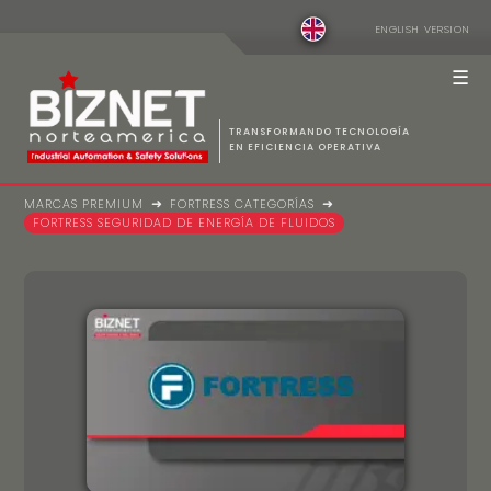
ENGLISH VERSION
☰
TRANSFORMANDO TECNOLOGÍA
EN EFICIENCIA OPERATIVA
MARCAS PREMIUM
FORTRESS CATEGORÍAS
Compañía
Marcas Premium
Contacto
⛶ Home
FORTRESS SEGURIDAD DE ENERGÍA DE FLUIDOS