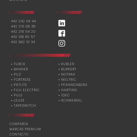
442 242 04 44
442 215 06 38
442 216 54 20
442 196 82 57
442 962 10 34
• TURCK
• KUBLER
• BANNER
• BURKERT
• PILZ
• NOTRAX
• FORTRESS
• MELTRIC
• PATLITE
• PFANNENBERG
• FUJI ELECTRIC
• HARTING
• PULS
• IDEC
• LEUZE
• SCHMERSAL
• TAPESWITCH
COMPAÑÍA
MARCAS PREMIUM
CONTACTO