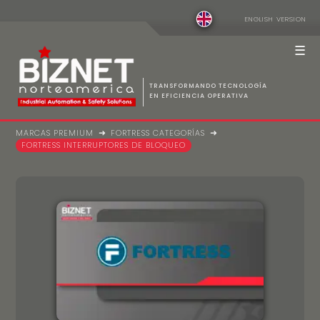
ENGLISH VERSION
☰
TRANSFORMANDO TECNOLOGÍA
EN EFICIENCIA OPERATIVA
MARCAS PREMIUM
FORTRESS CATEGORÍAS
Compañía
Marcas Premium
Contacto
⛶ Home
FORTRESS INTERRUPTORES DE BLOQUEO