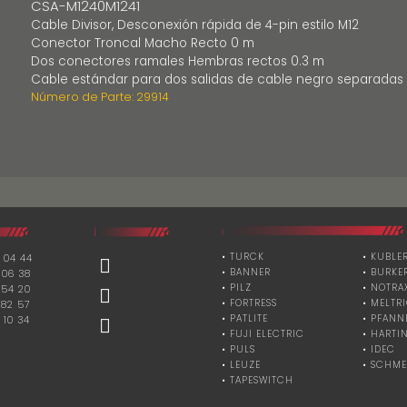
CSA-M1240M1241
Cable Divisor, Desconexión rápida de 4-pin estilo M12
Conector Troncal Macho Recto 0 m
Dos conectores ramales Hembras rectos 0.3 m
Cable estándar para dos salidas de cable negro separadas
Número de Parte: 29914
• TURCK
• KUBLE
 04 44
• BANNER
• BURKE
 06 38
• PILZ
• NOTRA
 54 20
• FORTRESS
• MELTR
 82 57
• PATLITE
• PFANN
 10 34
• FUJI ELECTRIC
• HARTI
• PULS
• IDEC
• LEUZE
• SCHME
• TAPESWITCH