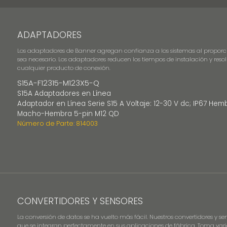
ADAPTADORES
Los adaptadores de Banner agregan confianza a los sistemas al proporc
sea necesario. Los adaptadores reducen los tiempos de instalación y reso
cualquier producto de conexión.
S15A-F12315-M123X5-Q
S15A Adaptadores en Línea
Adaptador en Línea Serie S15 A Voltaje: 12-30 V dc; IP67 He
Macho-Hembra 5-pin M12 QD
Número de Parte: 814003
CONVERTIDORES Y SENSORES
La conversión de datos se ha vuelto más fácil. Nuestros convertidores y
que se integran perfectamente en sus aplicaciones de fábrica. Toma vari