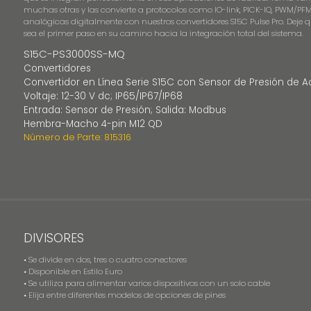
muchas otras y las convierte a protocolos como IO-link, PICK-IQ, PWM/P
analógicas digitalmente con nuestros convertidores S15C Pulse Pro. Deje q
sea el primer paso en su camino hacia la integración total del sistema.
S15C-PS3000SS-MQ
Convertidores
Convertidor en Línea Serie S15C con Sensor de Presión de A
Voltaje: 12-30 V dc; IP65/IP67/IP68
Entrada: Sensor de Presión; Salida: Modbus
Hembra-Macho 4-pin M12 QD
Número de Parte: 815316
DIVISORES
• Se divide en dos, tres o cuatro conectores
• Disponible en Estilo Euro
• Se utiliza para alimentar varios dispositivos con un solo cable
• Elija entre diferentes modelos de opciones de pines