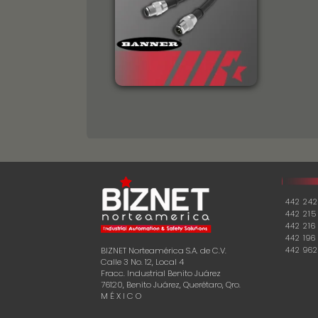
442 242
442 215
442 216
442 196
442 962
BIZNET Norteamérica S.A. de C.V.
Calle 3 No. 12, Local 4
Fracc. Industrial Benito Juárez
76120, Benito Juárez, Querétaro, Qro.
M É X I C O