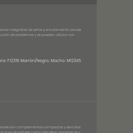
ionar integridad de señal y enrutamiento donde
lución de problemas y se pueden utilizar con
mbra: F12315 Marrón/Negro; Macho: M123X5
 sensores son complementos compactos y sencillos
os tipos de señales como discretas, analógicas y